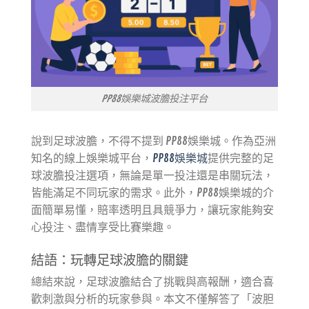
PP88娛樂城波膽投注平台
說到足球波膽，不得不提到 PP88娛樂城。作為亞洲
知名的線上娛樂城平台，
PP88娛樂城
提供完整的足
球波膽投注選項，無論是單一投注還是串關玩法，
皆能滿足不同玩家的需求。此外，PP88娛樂城的介
面簡單易懂，賠率透明且具競爭力，讓玩家能夠安
心投注、盡情享受比賽樂趣。
結語：玩轉足球波膽的關鍵
總結來說，足球波膽結合了挑戰與高報酬，適合喜
歡刺激與分析的玩家參與。本文不僅解答了「波胆