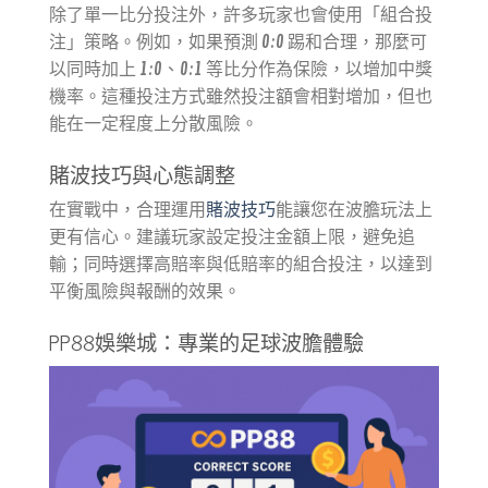
除了單一比分投注外，許多玩家也會使用「組合投
注」策略。例如，如果預測 0:0 踢和合理，那麼可
以同時加上 1:0、0:1 等比分作為保險，以增加中獎
機率。這種投注方式雖然投注額會相對增加，但也
能在一定程度上分散風險。
賭波技巧與心態調整
在實戰中，合理運用
賭波技巧
能讓您在波膽玩法上
更有信心。建議玩家設定投注金額上限，避免追
輸；同時選擇高賠率與低賠率的組合投注，以達到
平衡風險與報酬的效果。
PP88娛樂城：專業的足球波膽體驗