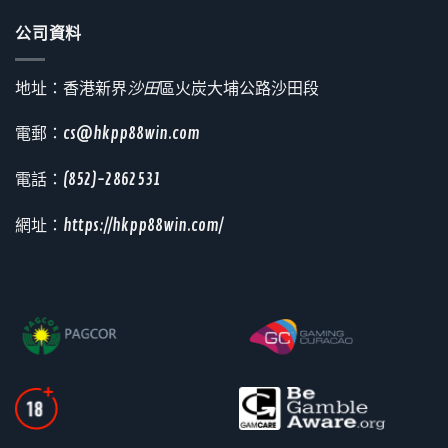
公司資料
地址：香港新界
沙田
區火炭大埔公路沙田段
電郵：
cs@hkpp88win.com
電話：(852)-2862531
網址：https://hkpp88win.com/