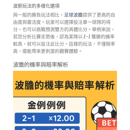
波胆玩法的多樣化選項
與一般的勝負玩法相比，
足球波膽
提供了更高的自
由度與靈活度。玩家可以選擇投注單一球隊的得
分，也可以挑戰預測雙方的具體比分。舉例來說，
若您分析比賽走勢後，認為某隊以 2-1 獲勝的機率
較高，就可以投注此比分。這樣的玩法，不僅賠率
高，還能帶來更刺激的觀賽體驗。
波膽的機率與賠率解析