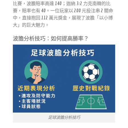
比賽，波膽賠率高達 140；迦納 3:2 力克南韓的比
賽，賠率也有 40。一位玩家以 200 元投注串 2 關命
中，直接抱回 112 萬元獎金，展現了波膽「以小博
大」的巨大魅力。
波膽分析技巧：如何提高勝率？
足球波膽分析技巧