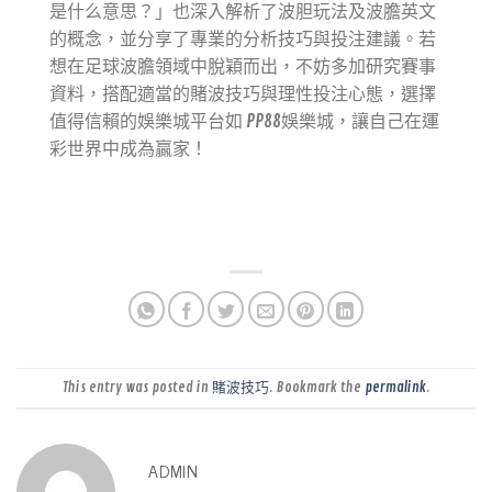
是什么意思？」也深入解析了波胆玩法及波膽英文
的概念，並分享了專業的分析技巧與投注建議。若
想在足球波膽領域中脫穎而出，不妨多加研究賽事
資料，搭配適當的賭波技巧與理性投注心態，選擇
值得信賴的娛樂城平台如 PP88娛樂城，讓自己在運
彩世界中成為贏家！
This entry was posted in
賭波技巧
. Bookmark the
permalink
.
ADMIN