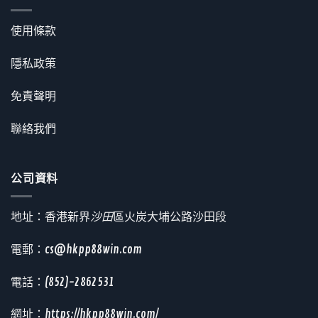
使用條款
隱私政策
免責聲明
聯絡我們
公司資料
地址：香港新界
沙田
區火炭大埔公路沙田段
電郵：
cs@hkpp88win.com
電話：(852)-2862531
網址：https://hkpp88win.com/