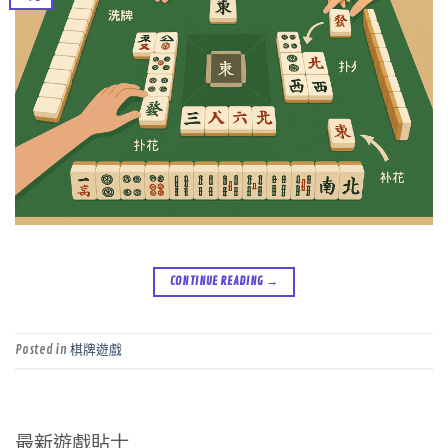
CONTINUE READING
→
Posted in
棋牌遊戲
最新遊戲貼士