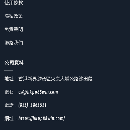
使用條款
隱私政策
免責聲明
聯絡我們
公司資料
地址：香港新界
沙田
區火炭大埔公路沙田段
電郵：
cs@hkpp88win.com
電話：(852)-2862531
網址：https://hkpp88win.com/