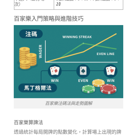
次）
20
百家樂入門策略與進階技巧
百家樂注碼法與走勢圖解
百家樂算牌法
透過統計每局開牌的點數變化，計算場上出現的牌