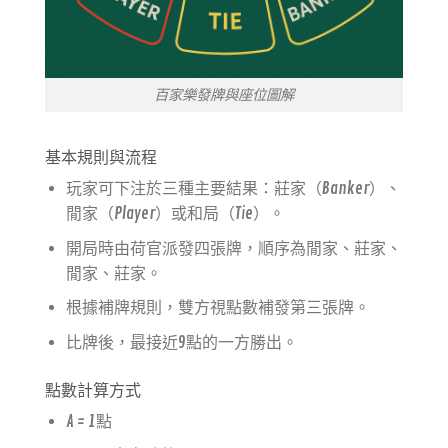
百家樂發牌與座位圖解
基本規則與流程
玩家可下注於三種主要結果：莊家（Banker）、
閒家（Player）或和局（Tie）。
開局時由荷官派發四張牌，順序為閒家、莊家、
閒家、莊家。
根據補牌規則，雙方視點數補發第三張牌。
比牌後，最接近9點的一方勝出。
點數計算方式
A = 1點