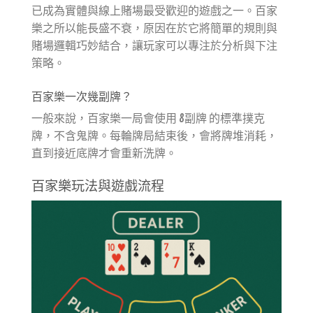
已成為實體與線上賭場最受歡迎的遊戲之一。百家
樂之所以能長盛不衰，原因在於它將簡單的規則與
賭場邏輯巧妙結合，讓玩家可以專注於分析與下注
策略。
百家樂一次幾副牌？
一般來說，百家樂一局會使用 8副牌 的標準撲克
牌，不含鬼牌。每輪牌局結束後，會將牌堆消耗，
直到接近底牌才會重新洗牌。
百家樂玩法與遊戲流程