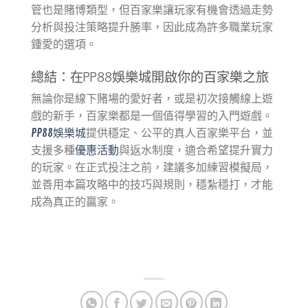
管也是賭博類型，但百家樂讓玩家有機會透過走勢
分析與投注策略提升勝率，因此成為許多職業玩家
鍾愛的選項。
總結：在PP88娛樂城開啟你的百家樂之旅
無論你是線下賭場的愛好者，或是初次接觸線上遊
戲的新手，百家樂都是一個值得學習的入門遊戲。
PP88娛樂城
提供穩定、公平的真人百家樂平台，並
支援多種
優惠活動
與返水制度，適合希望提升實力
的玩家。在正式投注之前，建議多加練習模擬局，
並善用本篇攻略中的技巧與規則，穩紮穩打，才能
成為真正的贏家。