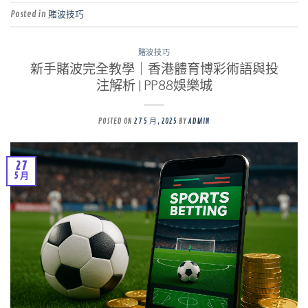
Posted in
賭波技巧
賭波技巧
新手賭波完全教學｜香港體育博彩術語與投
注解析 | PP88娛樂城
POSTED ON
27 5 月, 2025
BY
ADMIN
27
5 月