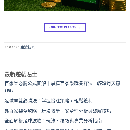
CONTINUE READING
→
Posted in
賭波技巧
最新遊戲貼士
百家樂必勝公式圖解｜掌握百家樂職業打法，輕鬆每天贏
1000！
足球單雙必勝法：掌握投注策略，輕鬆獲利
DG百家樂全攻略｜玩法教學、安全性分析與破解技巧
全面解析足球波膽：玩法、技巧與專業分析指南