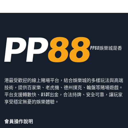
PP88娛樂城是香
港最受歡迎的線上賭場平台，結合娛樂城的多樣玩法與高端
技術，提供百家樂、老虎機、德州撲克、輪盤等賭場遊戲。
平台支援轉數快、USDT出金，合法持牌、安全可靠，讓玩家
享受穩定無憂的娛樂體驗。
會員操作說明