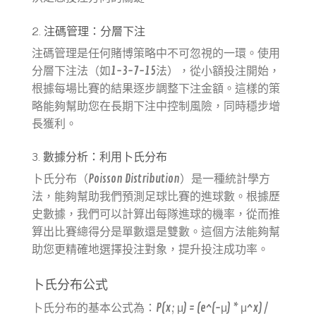
2. 注碼管理：分層下注
注碼管理是任何賭博策略中不可忽視的一環。使用
分層下注法（如1-3-7-15法），從小額投注開始，
根據每場比賽的結果逐步調整下注金額。這樣的策
略能夠幫助您在長期下注中控制風險，同時穩步增
長獲利。
3. 數據分析：利用卜氏分布
卜氏分布（Poisson Distribution）是一種統計學方
法，能夠幫助我們預測足球比賽的進球數。根據歷
史數據，我們可以計算出每隊進球的機率，從而推
算出比賽總得分是單數還是雙數。這個方法能夠幫
助您更精確地選擇投注對象，提升投注成功率。
卜氏分布公式
卜氏分布的基本公式為：P(x; μ) = (e^(-μ) * μ^x) /