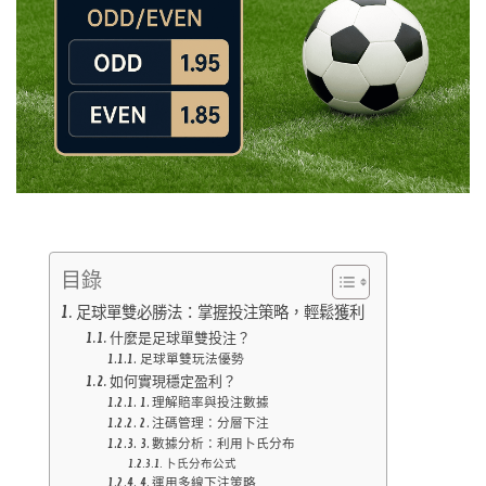
目錄
足球單雙必勝法：掌握投注策略，輕鬆獲利
什麼是足球單雙投注？
足球單雙玩法優勢
如何實現穩定盈利？
1. 理解賠率與投注數據
2. 注碼管理：分層下注
3. 數據分析：利用卜氏分布
卜氏分布公式
4. 運用多線下注策略