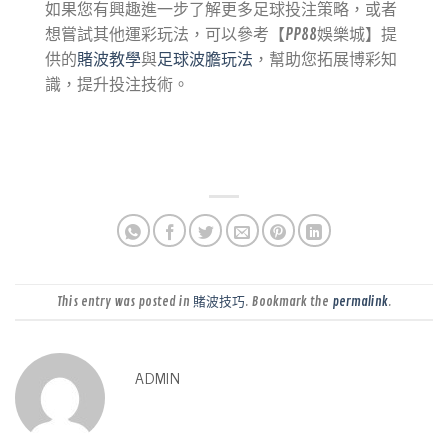
如果您有興趣進一步了解更多足球投注策略，或者
想嘗試其他運彩玩法，可以參考【PP88娛樂城】提
供的
賭波教學
與
足球波膽玩法
，幫助您拓展博彩知
識，提升投注技術。
This entry was posted in
賭波技巧
. Bookmark the
permalink
.
ADMIN