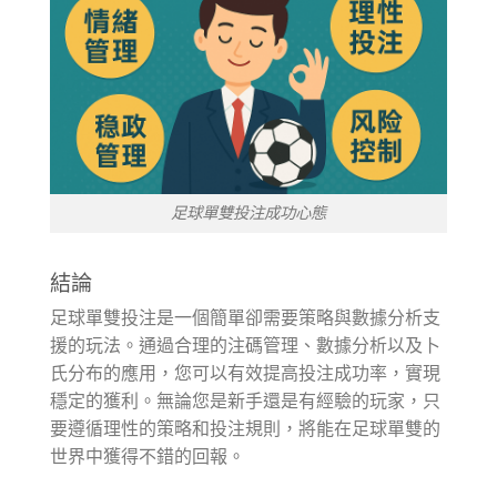
足球單雙投注成功心態
結論
足球單雙投注是一個簡單卻需要策略與數據分析支
援的玩法。通過合理的注碼管理、數據分析以及卜
氏分布的應用，您可以有效提高投注成功率，實現
穩定的獲利。無論您是新手還是有經驗的玩家，只
要遵循理性的策略和投注規則，將能在足球單雙的
世界中獲得不錯的回報。