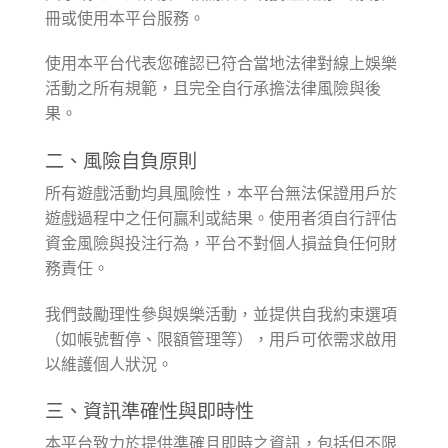
冊或使用本平台服務。
使用本平台代表您確認已符合當地法律對線上娛樂
活動之所有規範，且完全自行承擔法律風險與後
果。
二、風險自負原則
所有遊戲活動均具風險性，本平台無法保證用戶於
遊戲過程中之任何贏利或結果。使用者須自行評估
資金風險與投注行為，平台不對個人損益負任何財
務責任。
我們鼓勵理性參與娛樂活動，並提供自我約束選項
（如帳號暫停、限額管理等），用戶可依需求啟用
以維護個人狀況。
三、資訊準確性與即時性
本平台致力於提供準確且即時之資訊，包括但不限