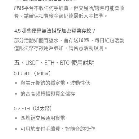
PP88平台不收任何手續費，但交易所/錢包可能會收
費。請確保扣費後金額仍達最低入金標準。
4.5 哪些優惠無法搭配加密貨幣存款？
部分活動如體育返水、首存送100%、每日紅包活動
僅限法幣存款用戶參加，請留意活動規則。
五、USDT、ETH、BTC 使用說明
5.1 USDT（Tether）
與美元掛鉤的穩定幣，波動性低
適合高頻轉帳與資金儲存
5.2 ETH（以太幣）
區塊鏈交易通用貨幣
可用於支付手續費、智能合約操作