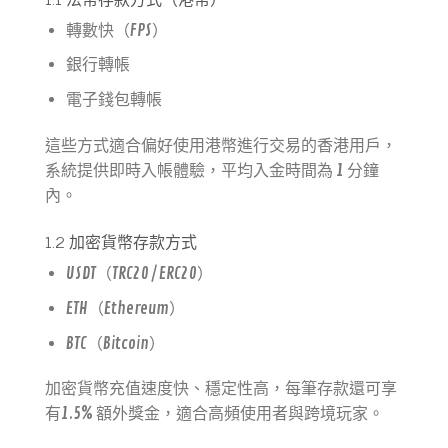
轉數快（FPS）
銀行轉帳
電子錢包轉帳
這些方式適合偏好使用港幣進行交易的香港用戶，
系統提供即時入帳體驗，平均入金時間為 1 分鐘
內。
1.2 加密貨幣存款方式
USDT（TRC20 / ERC20）
ETH（Ethereum）
BTC（Bitcoin）
加密貨幣充值速度快、穩定性高，每筆存款還可享
有1.5% 額外獎金，適合高頻使用者與跨境玩家。