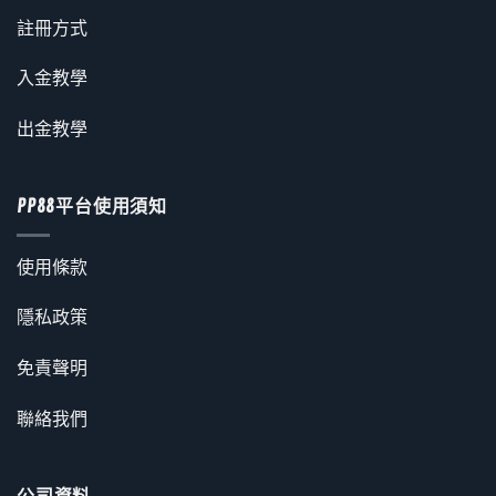
註冊方式
入金教學
出金教學
PP88平台使用須知
使用條款
隱私政策
免責聲明
聯絡我們