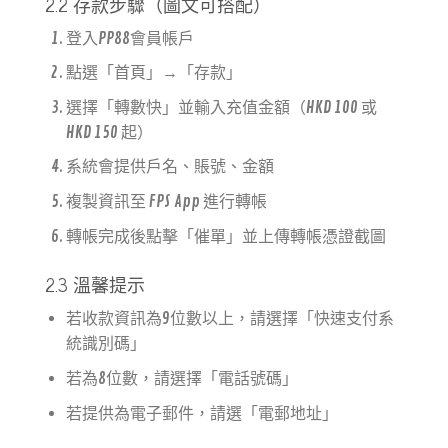
2.2 存款步驟（圖文可搭配）
登入PP88會員帳戶
點選「首頁」→「存款」
選擇「轉數快」並輸入充值金額（HKD 100 或
HKD 150 起）
系統會提供戶名、賬號、金額
複製資訊至 FPS App 進行轉帳
轉帳完成後點擊「催單」並上傳轉帳憑證截圖
2.3 溫馨提示
若收款資訊為9位數以上，請選擇「快速支付系
統識別碼」
若為8位數，請選擇「電話號碼」
若提供為電子郵件，請選「電郵地址」