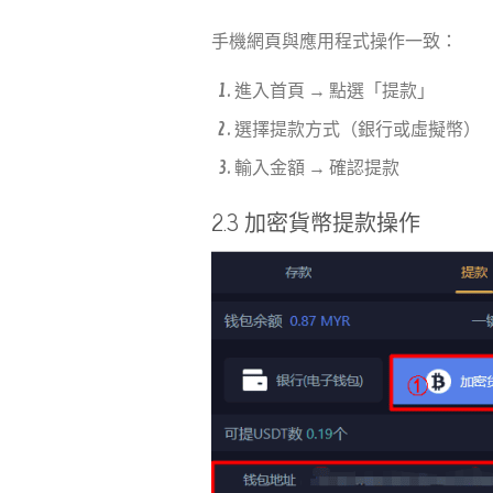
手機網頁與應用程式操作一致：
進入首頁 → 點選「提款」
選擇提款方式（銀行或虛擬幣）
輸入金額 → 確認提款
2.3 加密貨幣提款操作