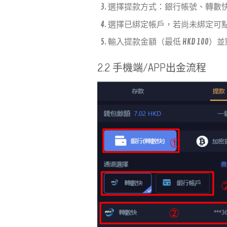
選擇提款方式：銀行帳號、轉數
選擇已綁定帳戶，若尚未綁定可
輸入提款金額（最低 HKD 100
2.2 手機端/APP出金流程