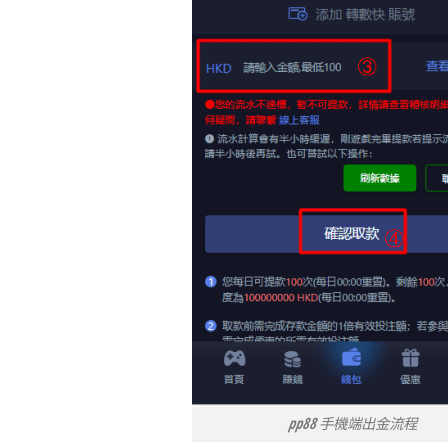
pp88 手機端出金流程