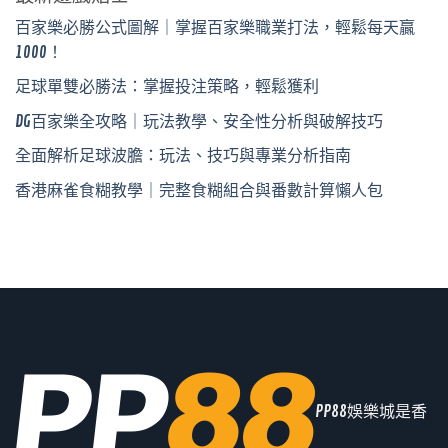
百家樂必勝公式圖解｜掌握百家樂職業打法，輕鬆每天贏
1000！
足球單雙必勝法：掌握投注策略，輕鬆獲利
DG百家樂全攻略｜玩法教學、安全性分析與破解技巧
全面解析足球波膽：玩法、技巧與專業分析指南
香港麻雀食糊教學｜完整食糊組合與番數計算懶人包
PP88娛樂城是香