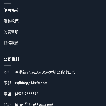
使用條款
隱私政策
免責聲明
聯絡我們
公司資料
地址：香港新界
沙田
區火炭大埔公路沙田段
電郵：
cs@hkpp88win.com
電話：(852)-2862531
網址：https://hkpp88win.com/