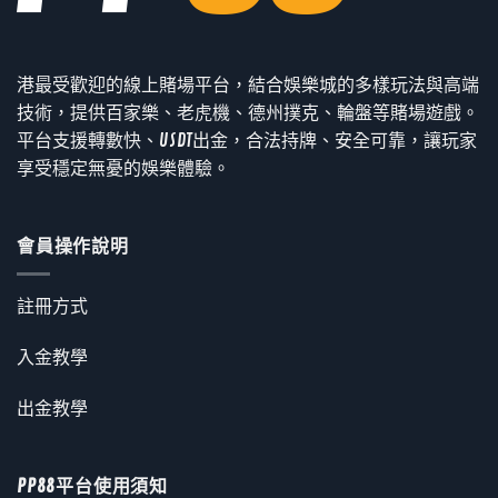
港最受歡迎的線上賭場平台，結合娛樂城的多樣玩法與高端
技術，提供百家樂、老虎機、德州撲克、輪盤等賭場遊戲。
平台支援轉數快、USDT出金，合法持牌、安全可靠，讓玩家
享受穩定無憂的娛樂體驗。
會員操作說明
註冊方式
入金教學
出金教學
PP88平台使用須知