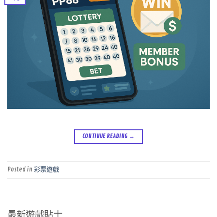
CONTINUE READING
→
Posted in
彩票遊戲
最新遊戲貼士