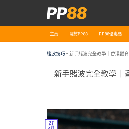
Skip
to
content
主頁
關於PP88
PP88優惠碼
賭波技巧
-
新手賭波完全教學｜香港體育博彩
新手賭波完全教學｜香港
27
5 月