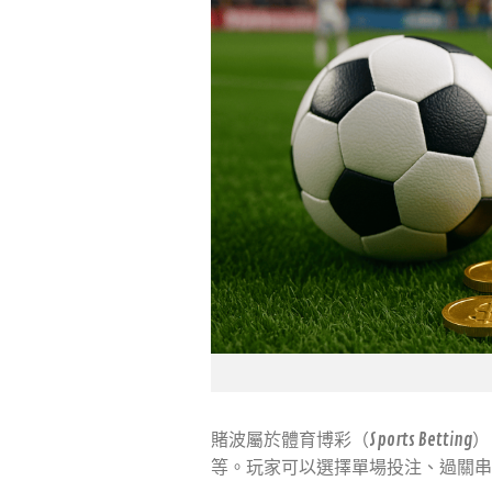
賭波屬於體育博彩（Sports Bet
等。玩家可以選擇單場投注、過關串