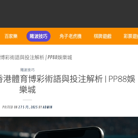
百家樂
賭波技巧
角子老虎機
棋牌遊戲
彩票遊
術語與投注解析 | PP88娛樂城
賭波技巧
體育博彩術語與投注解析 | PP88娛
樂城
POSTED ON
27 5 月, 2025
BY
ADMIN