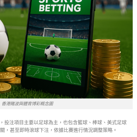
香港賭波與體育博彩概念圖
ting），投注項目主要以足球為主，也包含籃球、棒球、美式足球
關，甚至即時滾球下注，依據比賽進行情況調整策略。