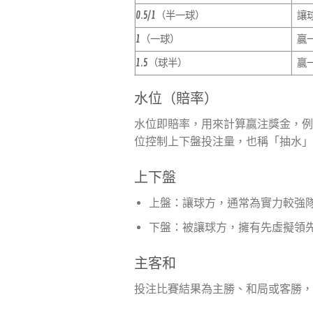
0.5/1（半一球）
讓
1（一球）
贏
1.5（球半）
贏
水位（賠率）
水位即賠率，用來計算贏注獎金，例如
位控制上下盤投注量，也稱「抽水」
上下盤
上盤：讓球方，通常為實力較強
下盤：被讓球方，擁有先虛擬領
主客和
投注比賽結果為主勝、和局或客勝，