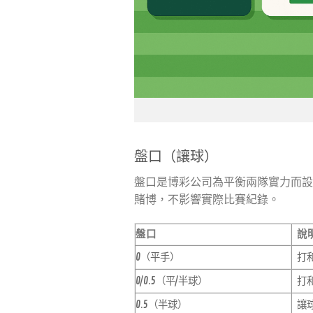
盤口（讓球）
盤口是博彩公司為平衡兩隊實力而設
賭博，不影響實際比賽紀錄。
盤口
說
0（平手）
打
0/0.5（平/半球）
打
0.5（半球）
讓