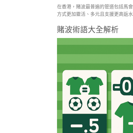
在香港，賭波最普遍的管道包括馬會
方式更加靈活、多元且支援更高返水
賭波術語大全解析