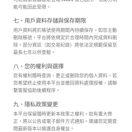
能可能因此受限。
七、用戶資料存儲與保存期限
用戶資料將於帳號使用期間內持續保存。如您主動
刪除帳號，平台將依規定於合理時間內完成資料刪
除。部分資訊（如交易紀錄）將依法定規範保留至
最長七年以供查驗。
八、您的權利與選擇
您有權利隨時查詢、更正或刪除您的個人資料。若
您希望終止使用本平台並撤回資料處理授權，請聯
繫客服協助後續程序。
九、隱私政策變更
本平台保留隨時更新本政策之權利。如有重大修
正，將以公告或電子郵件方式通知。建議您定期查
閱最新版本以維護自身權益。