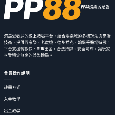
PP88娛樂城是香
港最受歡迎的線上賭場平台，結合娛樂城的多樣玩法與高端
技術，提供百家樂、老虎機、德州撲克、輪盤等賭場遊戲。
平台支援轉數快、USDT出金，合法持牌、安全可靠，讓玩家
享受穩定無憂的娛樂體驗。
會員操作說明
註冊方式
入金教學
出金教學