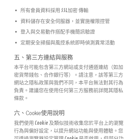
所有會員資料採用 SSL加密 傳輸
資料儲存在安全伺服器，並實施權限控管
登入與交易動作搭配手機簡訊驗證
定期安全掃描與風控系統即時偵測異常活動
五、第三方連結與服務
本平台可能包含第三方網站或支付通道連結（如加
密貨幣錢包、合作銀行等）。請注意，該等第三方
網站之隱私政策與我們不同，本平台無法對其行為
負責。建議您在使用任何第三方服務前詳閱其隱私
條款。
六、Cookie使用說明
我們使用 Cookie 及類似技術收集您於平台上的瀏覽
行為與偏好設定，以提升網站功能與使用體驗。您
可透過瀏覽器設定管理 Cookie 是否啟用，但部分功